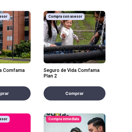
esor
Compra con asesor
da Comfama
Seguro de Vida Comfama
Plan 2
prar
Comprar
esor
Compra inmediata