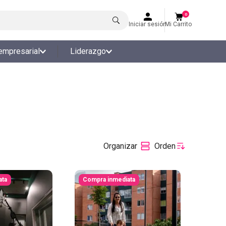
0
Iniciar sesión
Mi Carrito
empresarial
Liderazgo
ata
Compra inmediata