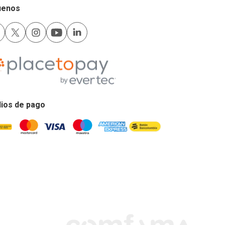
uenos
ios de pago