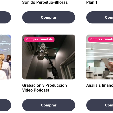
Sonido Perpetuo-8horas
Plan 1
Comprar
Com
Compra inmediata
Compra inmedi
Grabación y Producción
Análisis finan
Video Podcast
Comprar
Com