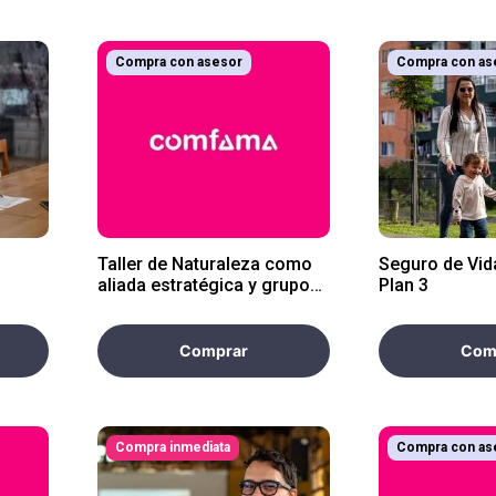
Compra con asesor
Compra con as
Taller de Naturaleza como
Seguro de Vi
aliada estratégica y grupo
Plan 3
de interés
Comprar
Com
Compra inmediata
Compra con as