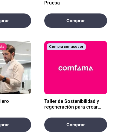
Prueba
prar
Comprar
ata
Compra con asesor
ciero
Taller de Sostenibilidad y
regeneración para crear
valor y acceso a capital
consciente por WWF
prar
Comprar