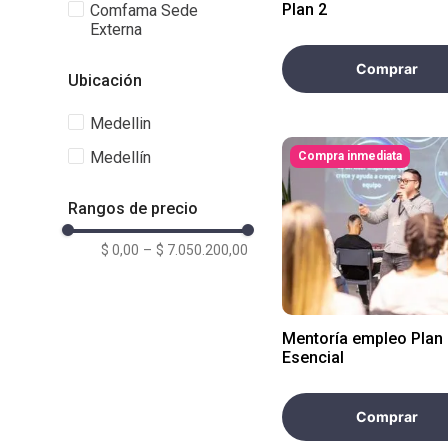
Plan 2
Comfama Sede
Externa
Comprar
Ubicación
Medelli­n
Medellín
Compra inmediata
Rangos de precio
$ 0,00
–
$ 7.050.200,00
Mentoría empleo Plan
Esencial
Comprar