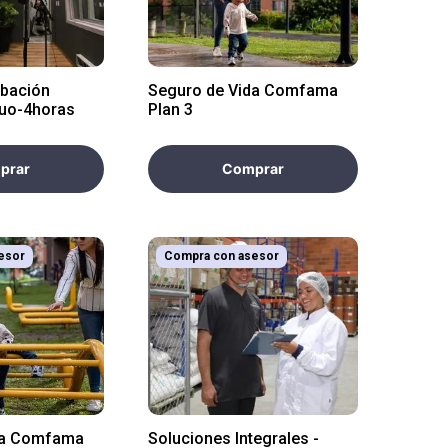
abación
Seguro de Vida Comfama
tuo-4horas
Plan 3
prar
Comprar
esor
Compra con asesor
da Comfama
Soluciones Integrales -