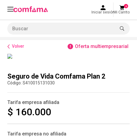
0
Iniciar sesión
Mi Carrito
Buscar
Crecimiento Empresarial
Servicios Financieros
Seguro de Vida Comfama Plan 2
LO MÁS BUSCADO
Oferta multiempresarial
Volver
1
.
smart fit
2
.
tiquetera
Compra inmediata
3
.
cine
Seguro de Vida Comfama Plan 2
4
.
cocina
:
S410015131030
5
.
bolos
Tarifa empresa afiliada
6
.
tiqueteras
$ 160.000
7
.
talleres creativos
8
.
salon
Tarifa empresa no afiliada
9
.
refrigerio