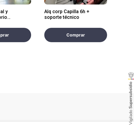
al y
Alq corp Capilla 6h +
orio
soporte técnico
5 horas
prar
Comprar