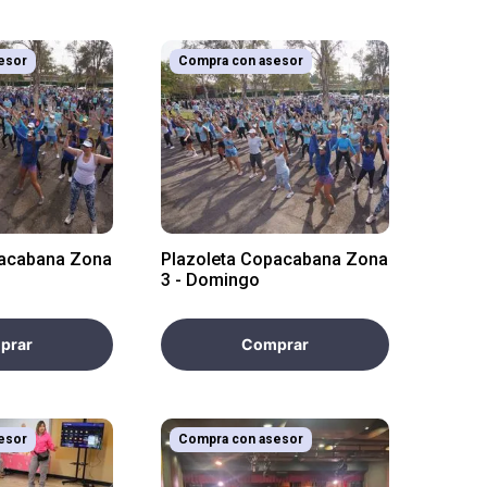
esor
Compra con asesor
pacabana Zona
Plazoleta Copacabana Zona
3 - Domingo
prar
Comprar
esor
Compra con asesor