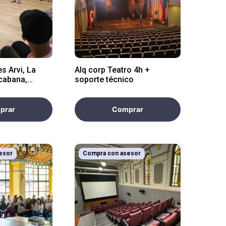
es Arvi, La
Alq corp Teatro 4h +
acabana,
soporte técnico
as
prar
Comprar
esor
Compra con asesor