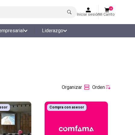
0
Iniciar sesión
Mi Carrito
empresarial
Liderazgo
esor
Compra con asesor