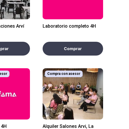
ciones Arví
Laboratorio completo 4H
prar
Comprar
esor
Compra con asesor
l 4H
Alquiler Salones Arvi, La