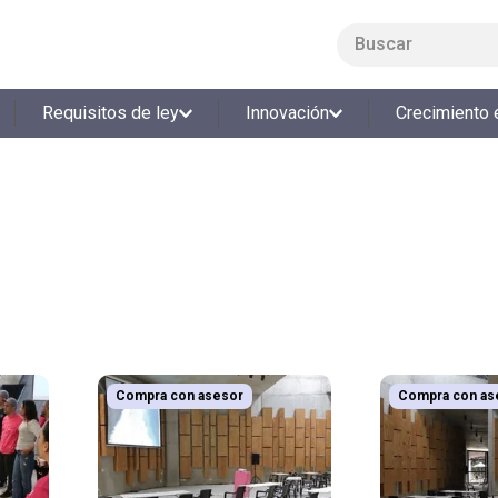
Buscar
LO MÁS BUSCADO
Requisitos de ley
Innovación
Crecimiento 
1
.
smart fit
2
.
cine
3
.
tiquetera
4
.
bolos
5
.
cocina
6
.
tiqueteras
7
.
refrigerio
8
.
torneo bolos
Compra con asesor
Compra con as
9
.
talleres creativos
10
.
retiro laboral