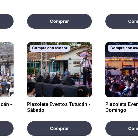
Comprar
Com
Compra con asesor
Compra con as
ucán -
Plazoleta Eventos Tutucán -
Plazoleta Eve
Sábado
Domingo
Comprar
Com