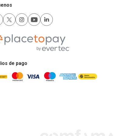
uenos
ios de pago