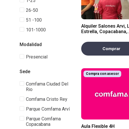
1-25
26-50
51 -100
Alquiler Salones Arvi, 
101-1000
Estrella, Copacabana,
Guatapé >5 horas
Modalidad
Comprar
Presencial
Sede
Compra con asesor
Comfama Ciudad Del
Rio
Comfama Cristo Rey
Parque Comfama Arví
Parque Comfama
Copacabana
Aula Flexible 4H