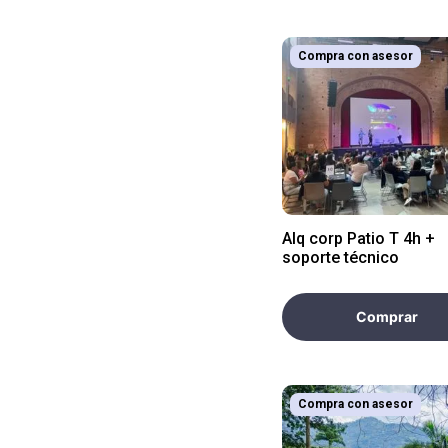
Compra con asesor
Alq corp Patio T 4h +
soporte técnico
Comprar
Compra con asesor