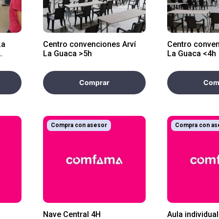
La
Centro convenciones Arví
Centro conven
La Guaca >5h
La Guaca <4h
Comprar
Com
Compra con asesor
Compra con as
Nave Central 4H
Aula individua