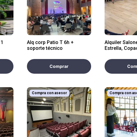
 1
Alq corp Patio T 6h +
Alquiler Salon
soporte técnico
Estrella, Cop
Guatapé 2 hor
Comprar
Com
Compra con asesor
Compra con as