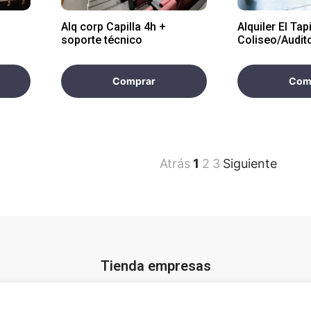
Alq corp Capilla 4h +
Alquiler El Tapi
soporte técnico
Coliseo/Audit
Copacabana >
Comprar
Com
Atrás
1
2
3
Siguiente
Tienda empresas