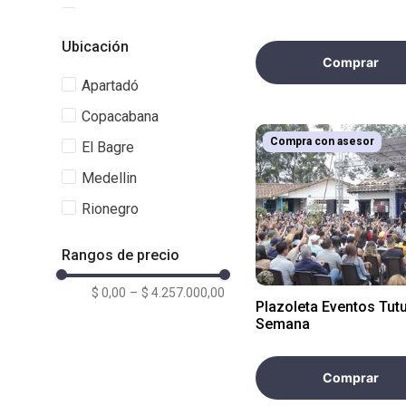
Parque Comfama
Guatapé
Ubicación
Comprar
Parque Comfama La
Estrella
Apartadó
Parque Comfama La
Copacabana
Morelia
Compra con asesor
El Bagre
Parque Comfama La
Samaria
Medelli­n
Parque Comfama
Rionegro
Rionegro
Rangos de precio
Parque Comfama
Zungo
$ 0,00
–
$ 4.257.000,00
Plazoleta Eventos Tut
Semana
Comprar