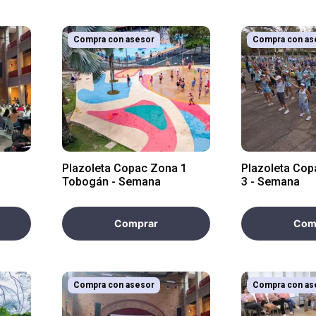
Compra con asesor
Compra con as
Plazoleta Copac Zona 1
Plazoleta Co
Tobogán - Semana
3 - Semana
Comprar
Com
Compra con asesor
Compra con as