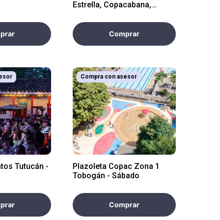
Estrella, Copacabana,
Guatapé <4 horas
prar
Comprar
esor
Compra con asesor
ntos Tutucán -
Plazoleta Copac Zona 1
Tobogán - Sábado
prar
Comprar