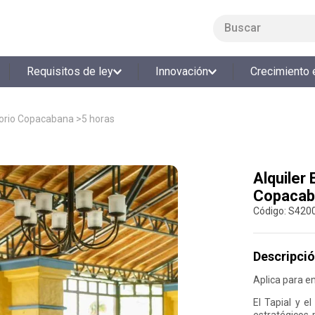
Buscar
LO MÁS BUSCADO
Requisitos de ley
Innovación
Crecimiento 
1
.
smart fit
2
.
cine
itorio Copacabana >5 horas
3
.
tiquetera
4
.
bolos
Alquiler 
5
.
cocina
Copacab
6
.
tiqueteras
:
S420
7
.
refrigerio
8
.
torneo bolos
Descripció
9
.
talleres creativos
Aplica para e
10
.
retiro laboral
El Tapial y e
estratégicos 