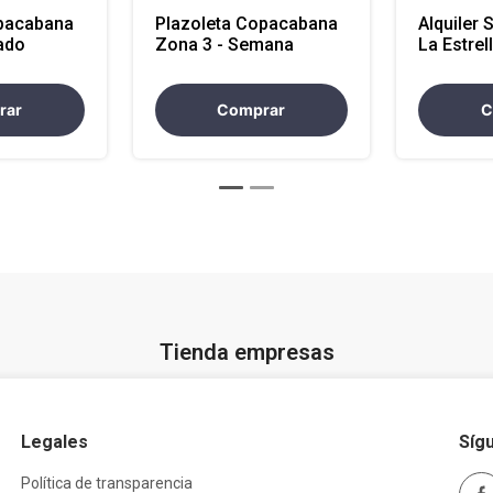
opacabana
Plazoleta Copacabana
Alquiler 
ado
Zona 3 - Semana
La Estrel
rar
Comprar
C
Tienda empresas
Legales
Síg
Política de transparencia