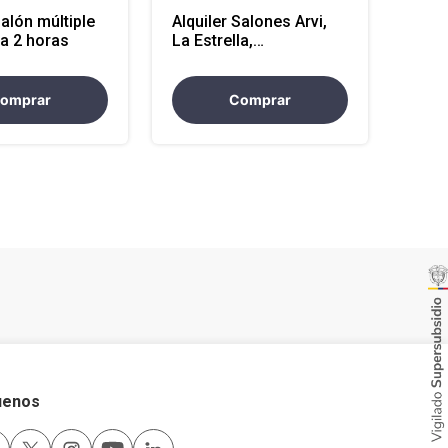
Salón múltiple
Alquiler Salones Arvi,
la 2 horas
La Estrella,
Copacabana, Guatapé 2
horas
omprar
Comprar
uenos