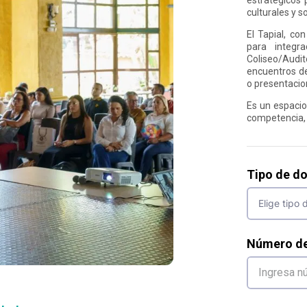
culturales y so
El Tapial, co
para integra
Coliseo/Audi
encuentros d
o presentacio
Es un espacio 
competencia,
Tipo de d
Número d