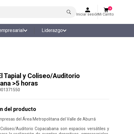
0
Iniciar sesión
Mi Carrito
empresarial
Liderazgo
El Tapial y Coliseo/Auditorio
ana >5 horas
001371550
n del producto
mpresas del Área Metropolitana del Valle de Aburrá
l Coliseo/Auditorio Copacabana son espacios versátiles y
para la realización de eventos deportivos, empresariales,