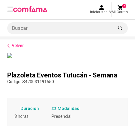
0
Iniciar sesión
Mi Carrito
Buscar
Bienestar
Espacios
Plazoleta Eventos Tutucán - Semana
LO MÁS BUSCADO
Volver
1
.
smart fit
2
.
tiquetera
Compra con asesor
3
.
cine
Plazoleta Eventos Tutucán - Semana
4
.
bolos
:
S420031191550
5
.
refrigerio
6
.
tiqueteras
Duración
Modalidad
7
.
cocina
8 horas
Presencial
8
.
almuerzo
9
.
torneo bolos