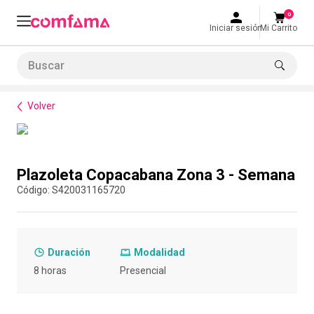
0
Iniciar sesión
Mi Carrito
Buscar
Bienestar
Espacios
Plazoleta Copacabana Zona 3 - Semana
LO MÁS BUSCADO
Volver
1
.
smart fit
2
.
tiquetera
Compra con asesor
3
.
cine
Plazoleta Copacabana Zona 3 - Semana
4
.
cocina
:
S420031165720
5
.
tiqueteras
6
.
bolos
Duración
Modalidad
7
.
torneo bolos
8 horas
Presencial
8
.
talleres creativos
9
.
refrigerio