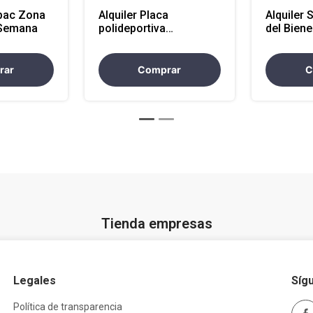
pac Zona
Alquiler Placa
Alquiler 
 Semana
polideportiva
del Biene
Copacabana >5 horas
rar
Comprar
C
Tienda empresas
Legales
Síg
Política de transparencia