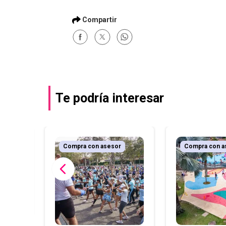
Te podría interesar
r
Compra con asesor
Compra con a