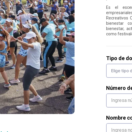
Es el escen
empresariale
Recreativos C
bienestar co
bienestar, ac
como festivale
Tipo de d
Número d
Nombre co