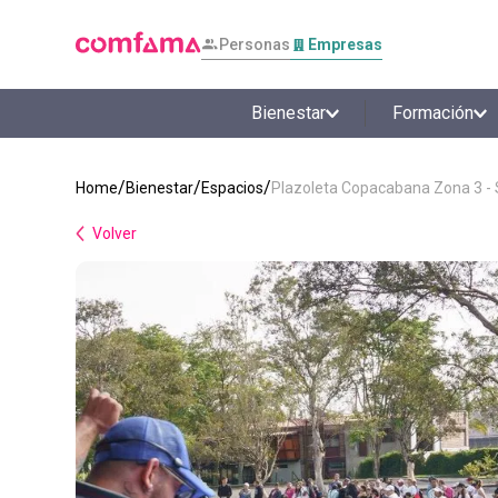
Personas
Empresas
Bienestar
Formación
Bienestar
Espacios
Plazoleta Copacabana Zona 3 -
Volver