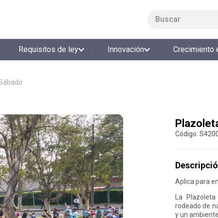
Buscar
LO MÁS BUSCADO
Requisitos de ley
Innovación
Crecimiento 
1
.
smart fit
2
.
tiquetera
 Sábado
3
.
cine
4
.
cocina
Plazolet
5
.
bolos
:
S420
6
.
tiqueteras
7
.
talleres creativos
Descripció
8
.
salon
Aplica para e
9
.
refrigerio
La Plazoleta
rodeado de na
10
.
retiro laboral
y un ambiente