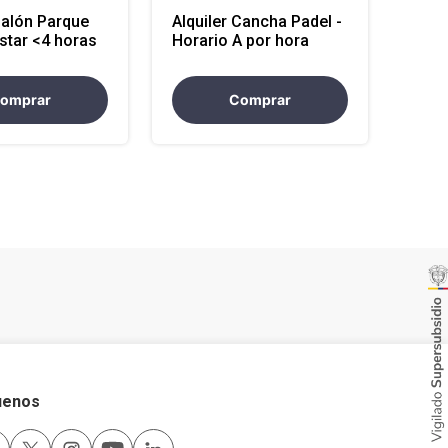
Salón Parque
Alquiler Cancha Padel -
star <4 horas
Horario A por hora
omprar
Comprar
uenos