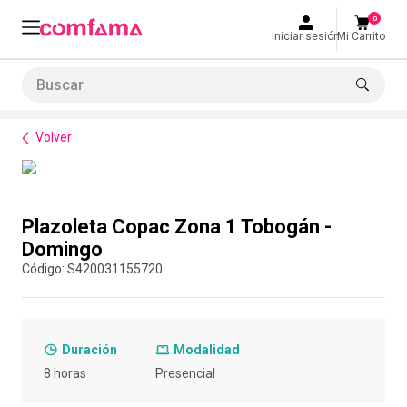
0
Iniciar sesión
Mi Carrito
Buscar
Bienestar
Espacios
Plazoleta Copac Zona 1 Tobogán - Domingo
LO MÁS BUSCADO
Volver
1
.
smart fit
2
.
tiquetera
Compra con asesor
3
.
cine
Plazoleta Copac Zona 1 Tobogán -
4
.
cocina
Domingo
:
S420031155720
5
.
tiqueteras
6
.
bolos
7
.
torneo bolos
Duración
Modalidad
8
.
talleres creativos
8 horas
Presencial
9
.
refrigerio