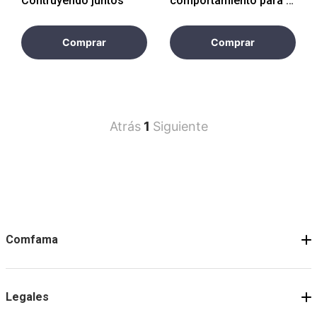
Contruyendo juntos
comportamiento para el
liderazgo e innovación
empresarial
Comprar
Comprar
Atrás
1
Siguiente
Comfama
Legales