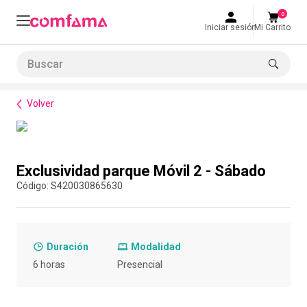
0
Iniciar sesión
Mi Carrito
Buscar
Bienestar
Parques y recreación
Exclusividad parque Móvil 2 - Sábado
LO MÁS BUSCADO
Volver
1
.
smart fit
2
.
tiquetera
Compra con asesor
3
.
cine
Exclusividad parque Móvil 2 - Sábado
4
.
cocina
:
S420030865630
5
.
tiqueteras
6
.
bolos
Duración
Modalidad
7
.
torneo bolos
6 horas
Presencial
8
.
talleres creativos
9
.
refrigerio