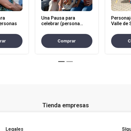
ara
Una Pausa para
Personaj
personas
celebrar (persona
Valle de 
adicional)
rar
Comprar
C
Tienda empresas
Legales
Síg