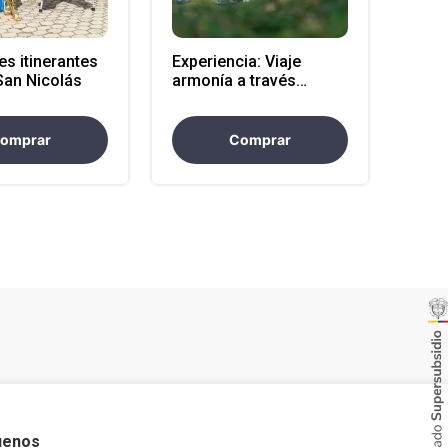
es itinerantes
Experiencia: Viaje
San Nicolás
armonía a través
sentidos Estrella
(persona adicional)
omprar
Comprar
uenos