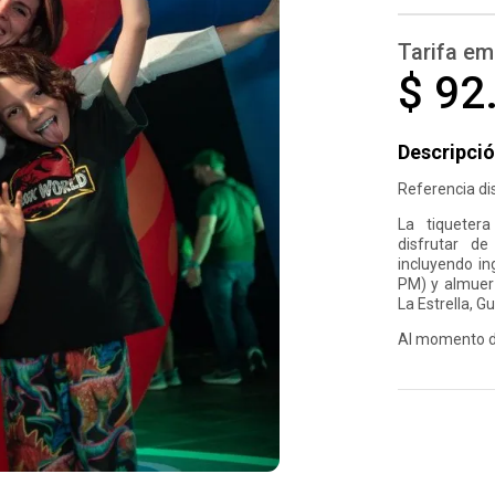
Tarifa em
$ 92
Descripció
Referencia di
La tiqueter
disfrutar d
incluyendo in
PM) y almuerz
La Estrella, G
Al momento de 