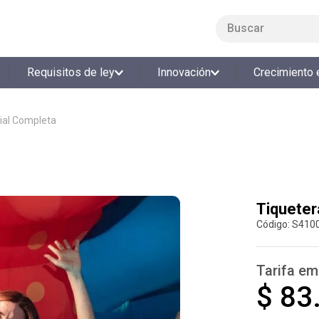
Buscar
LO MÁS BUSCADO
Requisitos de ley
Innovación
Crecimiento 
1
.
smart fit
2
.
tiquetera
ial Completa
3
.
cine
4
.
cocina
5
.
tiqueteras
6
.
bolos
Tiqueter
:
S410
7
.
torneo bolos
8
.
talleres creativos
Tarifa em
9
.
refrigerio
$ 83
10
.
liderazgo