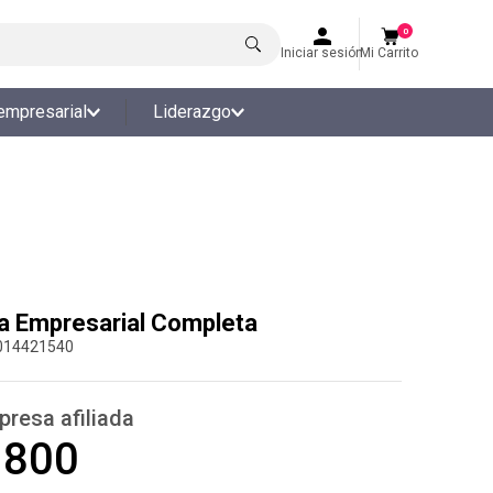
0
Iniciar sesión
Mi Carrito
empresarial
Liderazgo
a Empresarial Completa
014421540
presa afiliada
.800