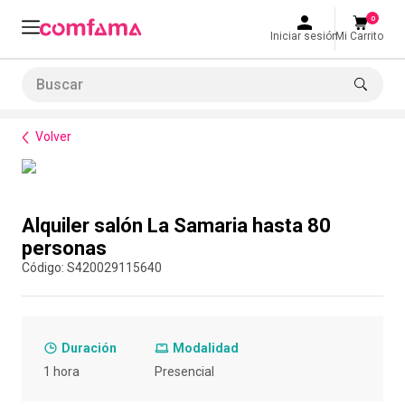
0
Iniciar sesión
Mi Carrito
Buscar
Bienestar
Espacios
Alquiler salón La Samaria hasta 80 personas
LO MÁS BUSCADO
Volver
1
.
smart fit
2
.
cine
Compra con asesor
3
.
tiquetera
Alquiler salón La Samaria hasta 80
4
.
bolos
personas
:
S420029115640
5
.
cocina
6
.
tiqueteras
7
.
refrigerio
Duración
Modalidad
8
.
torneo bolos
1 hora
Presencial
9
.
talleres creativos