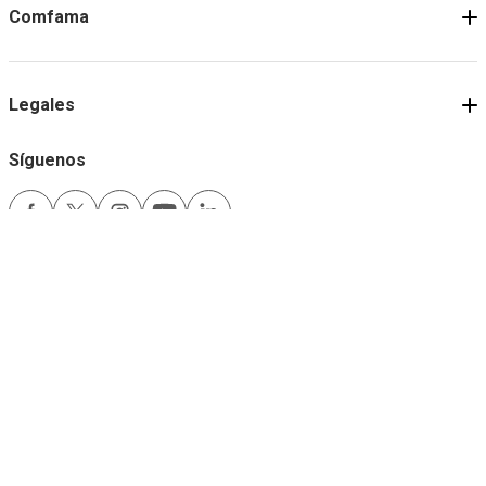
Comfama
Legales
Síguenos
Medios de pago
Comfama es un sitio seguro