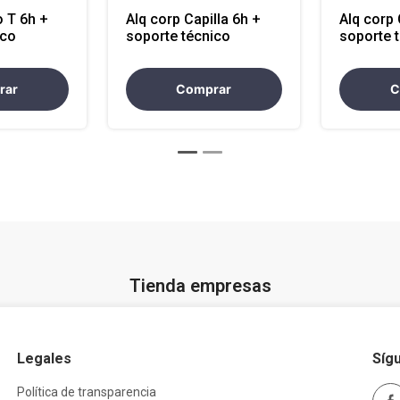
o T 6h +
Alq corp Capilla 6h +
Alq corp 
ico
soporte técnico
soporte 
rar
Comprar
C
Tienda empresas
Legales
Síg
Política de transparencia