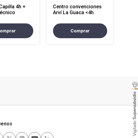
Capilla 4h +
Centro convenciones
técnico
Arví La Guaca <4h
omprar
Comprar
uenos