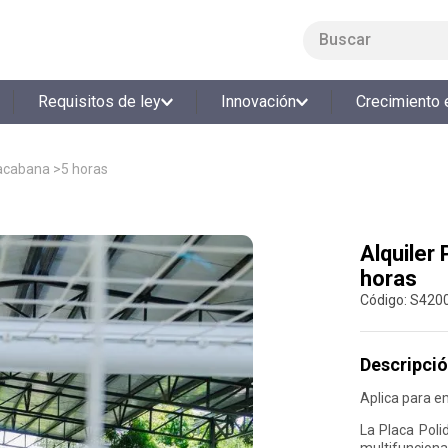
Buscar
LO MÁS BUSCADO
Requisitos de ley
Innovación
Crecimiento 
1
.
smart fit
2
.
cine
pacabana >5 horas
3
.
tiquetera
4
.
bolos
Alquiler
5
.
cocina
horas
6
.
tiqueteras
:
S420
7
.
refrigerio
8
.
torneo bolos
Descripció
9
.
talleres creativos
Aplica para e
10
.
retiro laboral
La Placa Poli
multifuncion