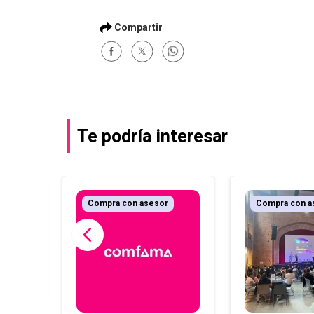
Te podría interesar
r
Compra con asesor
Compra con a