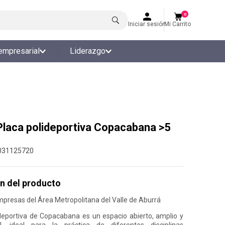
0
Iniciar sesión
Mi Carrito
empresarial
Liderazgo
 Placa polideportiva Copacabana >5
031125720
n del producto
mpresas del Área Metropolitana del Valle de Aburrá
deportiva de Copacabana es un espacio abierto, amplio y
al, ideal para la práctica de diferentes disciplinas