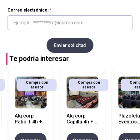
Correo electrónico:
Enviar solicitud
Te podría interesar
Compra con
Compra con
Comp
asesor
asesor
as
Alq corp
Alq corp
Plazoleta
Patio T 4h +
Capilla 4h +
Eventos
soporte
soporte
Tutucán -
técnico
técnico
Sábado