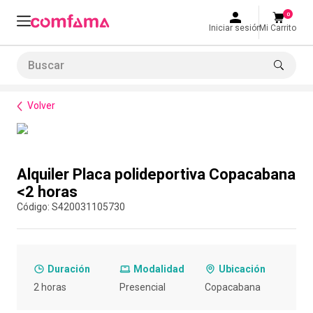
0
Iniciar sesión
Mi Carrito
Buscar
Bienestar
Espacios
Alquiler Placa polideportiva Copacabana <2 horas
LO MÁS BUSCADO
Volver
1
.
smart fit
2
.
tiquetera
Compra con asesor
3
.
cine
Alquiler Placa polideportiva Copacabana
4
.
cocina
<2 horas
:
S420031105730
5
.
bolos
6
.
tiqueteras
7
.
talleres creativos
Duración
Modalidad
Ubicación
8
.
salon
2 horas
Presencial
Copacabana
9
.
refrigerio