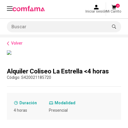
0
Iniciar sesión
Mi Carrito
Buscar
Bienestar
Espacios
Alquiler Coliseo La Estrella <4 horas
LO MÁS BUSCADO
Volver
1
.
smart fit
2
.
tiquetera
Compra con asesor
3
.
cine
Alquiler Coliseo La Estrella <4 horas
4
.
cocina
:
S420021185720
5
.
bolos
6
.
tiqueteras
Duración
Modalidad
7
.
talleres creativos
4 horas
Presencial
8
.
salon
9
.
retiro laboral