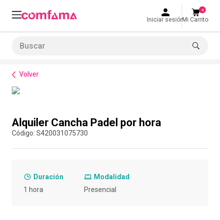
0
Iniciar sesión
Mi Carrito
Buscar
Bienestar
Espacios
Alquiler Cancha Padel por hora
LO MÁS BUSCADO
Volver
1
.
smart fit
2
.
tiquetera
Compra con asesor
3
.
cine
Alquiler Cancha Padel por hora
4
.
cocina
:
S420031075730
5
.
bolos
6
.
tiqueteras
Duración
Modalidad
7
.
talleres creativos
1 hora
Presencial
8
.
salon
9
.
refrigerio