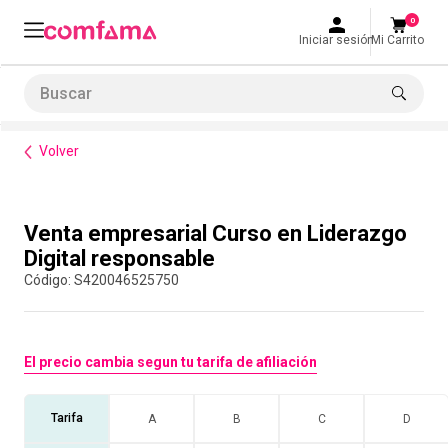
0
Iniciar sesión
Mi Carrito
Buscar
Formación de habilidades
Venta empresarial Curso en Liderazgo Digital responsable
LO MÁS BUSCADO
Volver
1
.
smart fit
2
.
tiquetera
Compra con asesor
Venta empresarial Curso en Liderazgo
3
.
cine
Digital responsable
4
.
cocina
:
S420046525750
5
.
bolos
6
.
tiqueteras
El precio cambia segun tu tarifa de afiliación
7
.
talleres creativos
8
.
salon
Tarifa
A
B
C
D
9
.
refrigerio