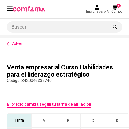
0
Iniciar sesión
Mi Carrito
Buscar
Formación de habilidades
Venta empresarial Curso Habilidades para el liderazgo estratégico
LO MÁS BUSCADO
Volver
1
.
smart fit
2
.
tiquetera
Compra con asesor
Venta empresarial Curso Habilidades
3
.
cine
para el liderazgo estratégico
4
.
cocina
:
S420046335740
5
.
bolos
6
.
tiqueteras
El precio cambia segun tu tarifa de afiliación
7
.
talleres creativos
8
.
salon
Tarifa
A
B
C
D
9
.
refrigerio