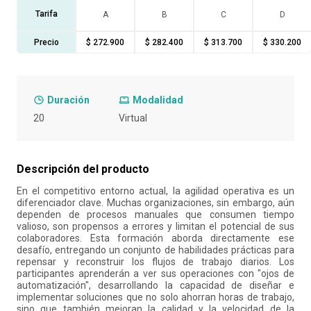
Tarifa
A
B
C
D
10
.
retiro laboral
Precio
$ 272.900
$ 282.400
$ 313.700
$ 330.200
Duración
Modalidad
20
Virtual
Descripción del producto
En el competitivo entorno actual, la agilidad operativa es un
diferenciador clave. Muchas organizaciones, sin embargo, aún
dependen de procesos manuales que consumen tiempo
valioso, son propensos a errores y limitan el potencial de sus
colaboradores. Esta formación aborda directamente ese
desafío, entregando un conjunto de habilidades prácticas para
repensar y reconstruir los flujos de trabajo diarios. Los
participantes aprenderán a ver sus operaciones con "ojos de
automatización", desarrollando la capacidad de diseñar e
implementar soluciones que no solo ahorran horas de trabajo,
sino que también mejoran la calidad y la velocidad de la