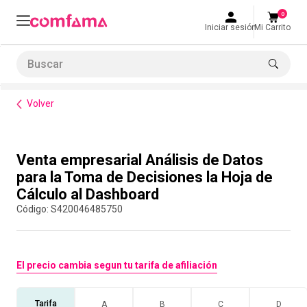
0
Iniciar sesión
Mi Carrito
Buscar
Formación de habilidades
Venta empresarial Análisis de Datos para la Toma de Decisiones la Hoja de Cálculo al Dashboard
LO MÁS BUSCADO
Volver
1
.
smart fit
2
.
tiquetera
Compra con asesor
Venta empresarial Análisis de Datos
3
.
cine
para la Toma de Decisiones la Hoja de
4
.
cocina
Cálculo al Dashboard
5
.
tiqueteras
:
S420046485750
6
.
bolos
7
.
torneo bolos
El precio cambia segun tu tarifa de afiliación
8
.
talleres creativos
9
.
refrigerio
Tarifa
A
B
C
D