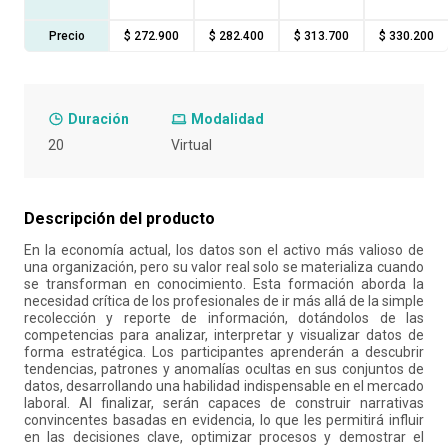
10
.
liderazgo
Precio
$ 272.900
$ 282.400
$ 313.700
$ 330.200
Duración
Modalidad
20
Virtual
Descripción del producto
En la economía actual, los datos son el activo más valioso de
una organización, pero su valor real solo se materializa cuando
se transforman en conocimiento. Esta formación aborda la
necesidad crítica de los profesionales de ir más allá de la simple
recolección y reporte de información, dotándolos de las
competencias para analizar, interpretar y visualizar datos de
forma estratégica. Los participantes aprenderán a descubrir
tendencias, patrones y anomalías ocultas en sus conjuntos de
datos, desarrollando una habilidad indispensable en el mercado
laboral. Al finalizar, serán capaces de construir narrativas
convincentes basadas en evidencia, lo que les permitirá influir
en las decisiones clave, optimizar procesos y demostrar el