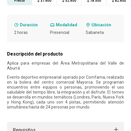
Precio
$ 37.600
$ 52.400
$ 78.500
$ 82.400
10
.
retiro laboral
Duración
Modalidad
Ubicación
2 horas
Presencial
Sabaneta
Descripción del producto
Aplica para empresas del Área Metropolitana del Valle de
Aburrá
Evento deportivo empresarial operado por Comfama, realizado
en la bolera del centro comercial Mayorca. Se programan
encuentros entre equipos o personas, promoviendo el uso
saludable del tiempo libre, la integración y el disfrute. El torneo
se desarrolla en mundos temáticos (Londres, París, Nueva York
y Hong Kong), cada uno con 4 pistas, permitiendo atención
simultánea hasta de 24 personas por mundo.
Requisitos