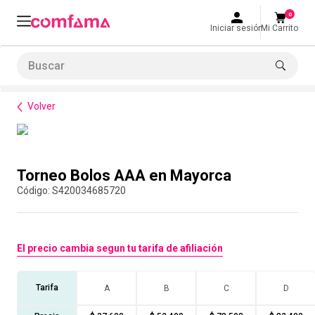
0
Iniciar sesión
Mi Carrito
Buscar
Bienestar
Parques y recreación
Torneo Bolos AAA en Mayorca
LO MÁS BUSCADO
Volver
1
.
smart fit
2
.
cine
Compra con asesor
3
.
tiquetera
Torneo Bolos AAA en Mayorca
4
.
bolos
:
S420034685720
5
.
cocina
6
.
tiqueteras
El precio cambia segun tu tarifa de afiliación
7
.
refrigerio
8
.
torneo bolos
Tarifa
A
B
C
D
9
.
talleres creativos