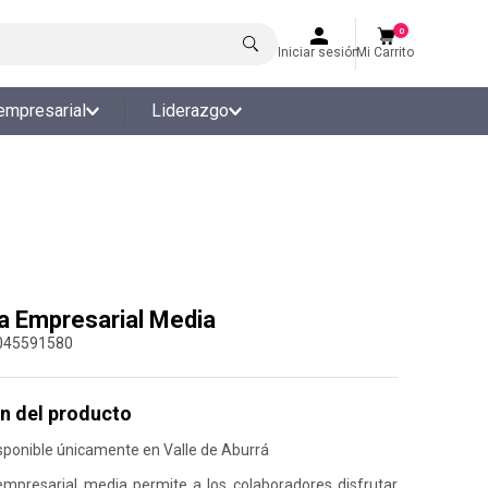
0
Iniciar sesión
Mi Carrito
empresarial
Liderazgo
a Empresarial Media
045591580
n del producto
sponible únicamente en Valle de Aburrá
empresarial media permite a los colaboradores disfrutar