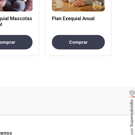
quial Mascotas
Plan Exequial Anual
l
omprar
Comprar
uenos