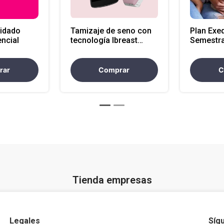
uidado
Tamizaje de seno con
Plan Exe
encial
tecnología Ibreast
Semestra
Vitrina
rar
Comprar
C
Tienda empresas
Legales
Síg