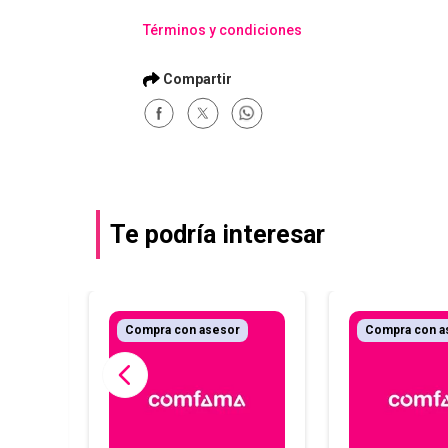
Términos y condiciones
Te podría interesar
r
Compra con asesor
Compra con a
al