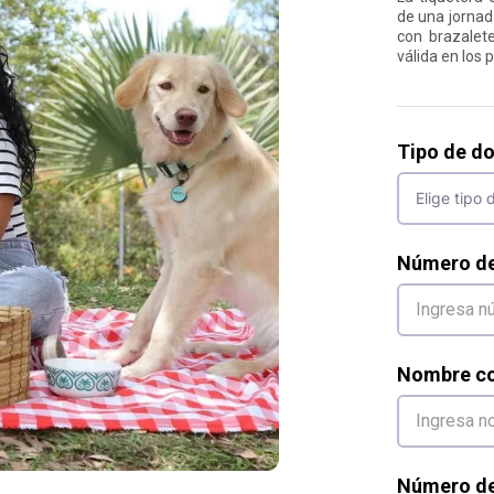
de una jornad
con brazalet
válida en los 
Tipo de d
Número d
Nombre co
Número de 