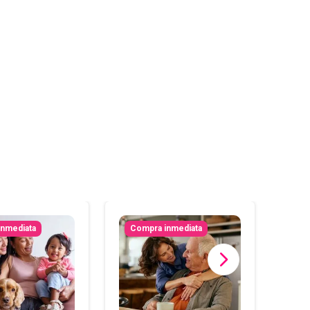
inmediata
Compra inmediata
Com
Plan
Seme