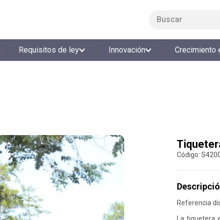
Buscar
LO MÁS BUSCADO
Requisitos de ley
Innovación
Crecimiento 
1
.
smart fit
2
.
tiquetera
3
.
cine
4
.
cocina
5
.
bolos
6
.
tiqueteras
Tiqueter
:
S420
7
.
talleres creativos
8
.
salon
Descripció
9
.
refrigerio
Referencia di
10
.
retiro laboral
La tiquetera 