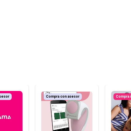
sesor
Compra con asesor
Compra 