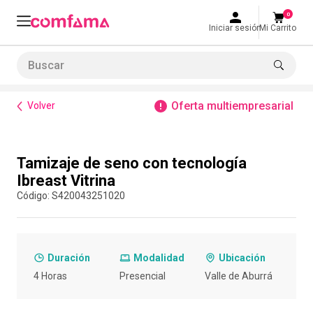
0
Iniciar sesión
Mi Carrito
Buscar
Bienestar
Tamizaje de seno con tecnología Ibreast Vitrina
LO MÁS BUSCADO
Oferta multiempresarial
Volver
1
.
smart fit
2
.
cine
Compra con asesor
Tamizaje de seno con tecnología
3
.
tiquetera
Ibreast Vitrina
4
.
bolos
:
S420043251020
5
.
cocina
6
.
tiqueteras
Duración
Modalidad
Ubicación
7
.
refrigerio
4 Horas
Presencial
Valle de Aburrá
8
.
torneo bolos
9
.
talleres creativos