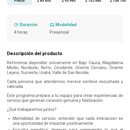
Precio
$ 85.400
$ 93.940
$ 102.480
$ 106.750
10
.
retiro laboral
Duración
Modalidad
4 horas
Presencial
Descripción del producto
Referencia disponible únicamente en Bajo Cauca, Magdalena
Medio, Nordeste, Norte, Occidente, Oriente Cercano, Oriente
Lejano, Suroeste, Urabá, Valle de San Nicolás.
Cada persona que atendemos merece sentirse escuchada y
valorada.
Este programa prepara a tu equipo para crear experiencias de
servicio que generan conexión genuina y fidelización.
¿Qué trabajaremos juntos?
Mentalidad de servicio: entender que cada interacción es
una oportunidad de impactar positivamente
Escucha empática: técnicas para comprender lo que el