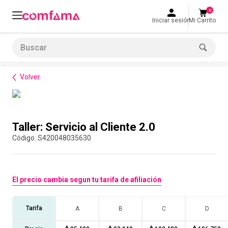
0
Iniciar sesión
Mi Carrito
Buscar
Formación de habilidades
Servicio al Cliente
Taller: Servicio al Cliente 2.0
LO MÁS BUSCADO
Volver
1
.
smart fit
2
.
cine
Compra con asesor
3
.
tiquetera
Taller: Servicio al Cliente 2.0
4
.
bolos
:
S420048035630
5
.
cocina
6
.
tiqueteras
El precio cambia segun tu tarifa de afiliación
7
.
refrigerio
8
.
torneo bolos
Tarifa
A
B
C
D
9
.
talleres creativos