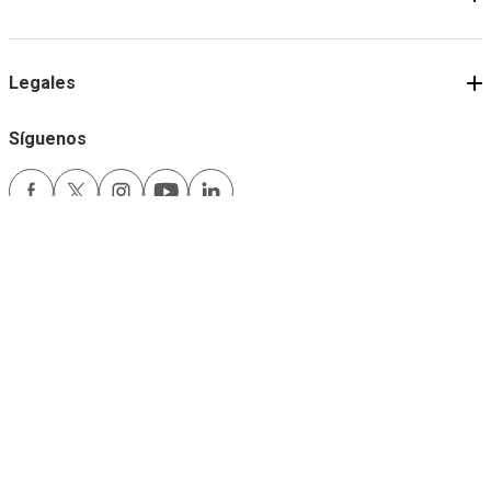
Legales
Síguenos
Medios de pago
Comfama es un sitio seguro