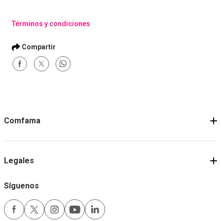
Compra con asesor
Compra con asesor
EP-Liderazgo de Equipos
EP-La Mente Estraté
de Alto Desempeño:
del Líder: Pensamie
Cohesión,
Crítico, Creativo y
Comunicación y
Relacional
Resultados Colectivos
Comprar
Comprar