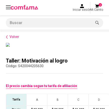
0
Iniciar sesión
Mi Carrito
Buscar
Formación de habilidades
Equipos de Alto Desempeño
Taller: Motivación al logro
LO MÁS BUSCADO
Volver
1
.
smart fit
2
.
tiquetera
Compra con asesor
3
.
cine
Taller: Motivación al logro
4
.
cocina
:
S420044205630
5
.
tiqueteras
6
.
bolos
El precio cambia segun tu tarifa de afiliación
7
.
torneo bolos
8
.
talleres creativos
Tarifa
A
B
C
D
9
.
refrigerio