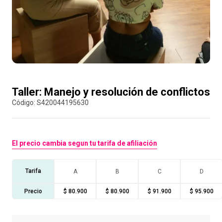
10
.
retiro laboral
Compra con asesor
Taller: Manejo y resolución de conflictos
:
S420044195630
El precio cambia segun tu tarifa de afiliación
Tarifa
A
B
C
D
Precio
$ 80.900
$ 80.900
$ 91.900
$ 95.900