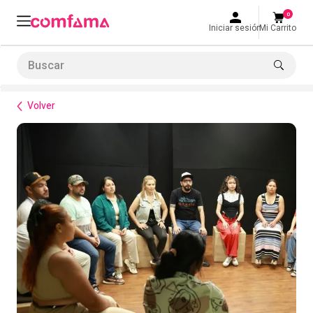
0
Iniciar sesión
Mi Carrito
Buscar
Formación de habilidades
Equipos de Alto Desempeño
Taller: Manejo y resolución de conflictos
LO MÁS BUSCADO
Volver
1
.
smart fit
2
.
tiquetera
3
.
cine
4
.
cocina
5
.
bolos
6
.
tiqueteras
7
.
talleres creativos
8
.
salon
9
.
refrigerio