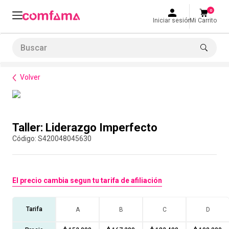
0
Iniciar sesión
Mi Carrito
Buscar
Formación de habilidades
Equipos de Alto Desempeño
Taller: Liderazgo Imperfecto
LO MÁS BUSCADO
Volver
1
.
smart fit
2
.
tiquetera
Compra con asesor
3
.
cine
Taller: Liderazgo Imperfecto
4
.
cocina
:
S420048045630
5
.
tiqueteras
6
.
bolos
El precio cambia segun tu tarifa de afiliación
7
.
torneo bolos
8
.
talleres creativos
Tarifa
A
B
C
D
9
.
refrigerio