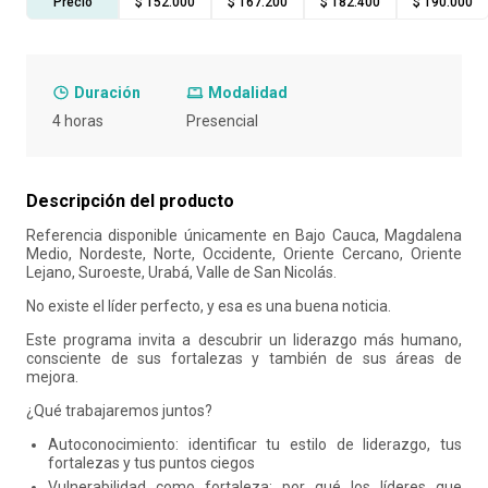
Precio
$ 152.000
$ 167.200
$ 182.400
$ 190.000
10
.
liderazgo
Duración
Modalidad
4 horas
Presencial
Descripción del producto
Referencia disponible únicamente en Bajo Cauca, Magdalena
Medio, Nordeste, Norte, Occidente, Oriente Cercano, Oriente
Lejano, Suroeste, Urabá, Valle de San Nicolás.
No existe el líder perfecto, y esa es una buena noticia.
Este programa invita a descubrir un liderazgo más humano,
consciente de sus fortalezas y también de sus áreas de
mejora.
¿Qué trabajaremos juntos?
Autoconocimiento: identificar tu estilo de liderazgo, tus
fortalezas y tus puntos ciegos
Vulnerabilidad como fortaleza: por qué los líderes que