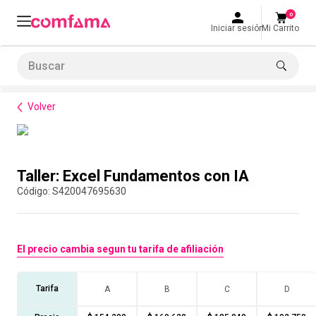
0
Iniciar sesión
Mi Carrito
Buscar
Formación de habilidades
Ofimática
Taller: Excel Fundamentos con IA
LO MÁS BUSCADO
Volver
1
.
smart fit
2
.
tiquetera
Compra con asesor
3
.
cine
Taller: Excel Fundamentos con IA
4
.
cocina
:
S420047695630
5
.
bolos
6
.
tiqueteras
El precio cambia segun tu tarifa de afiliación
7
.
talleres creativos
8
.
salon
Tarifa
A
B
C
D
9
.
refrigerio