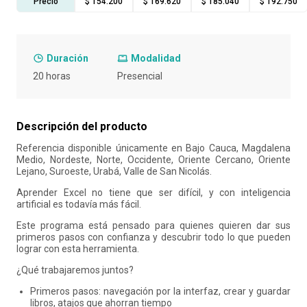
Precio
$ 154.200
$ 169.620
$ 185.040
$ 192.750
10
.
retiro laboral
Duración
Modalidad
20 horas
Presencial
Descripción del producto
Referencia disponible únicamente en Bajo Cauca, Magdalena
Medio, Nordeste, Norte, Occidente, Oriente Cercano, Oriente
Lejano, Suroeste, Urabá, Valle de San Nicolás.
Aprender Excel no tiene que ser difícil, y con inteligencia
artificial es todavía más fácil.
Este programa está pensado para quienes quieren dar sus
primeros pasos con confianza y descubrir todo lo que pueden
lograr con esta herramienta.
¿Qué trabajaremos juntos?
Primeros pasos: navegación por la interfaz, crear y guardar
libros, atajos que ahorran tiempo