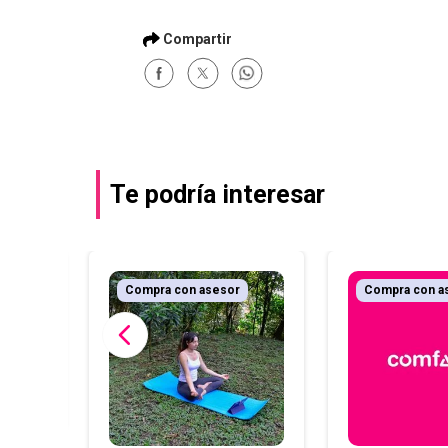
Te podría interesar
Compra con asesor
Compra con a
xterna