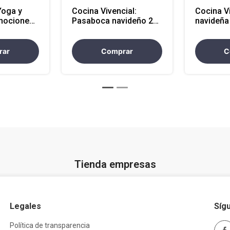
Yoga y
Cocina Vivencial:
Cocina V
mociones
Pasaboca navideño 2h
navideña 2h Sed
Sede Externa
Externa
rar
Comprar
C
Tienda empresas
Legales
Síg
Política de transparencia