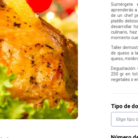
Sumérgete e
aprenderás a 
de un chef pr
platillo delic
desarrollar h
culinario, ha
momento cuent
Taller demost
de queso a la
queso, minibr
Degustación: 
250 gr en tot
vegetales o e
Tipo de d
Número d