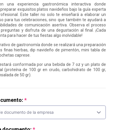
n una experiencia gastronómica interactiva donde
preparar exquisitos platos navideños bajo la guía experta
ofesional. Este taller no solo te enseñará a elaborar un
ioso para tus celebraciones, sino que también te ayudará a
abilidades de comunicación asertiva. Observa el proceso
z preguntas y disfruta de una degustación al final. ¡Cada
a para hacer de tus fiestas algo inolvidable!
rativo de gastronomía donde se realizará una preparación
s finas hierbas, dip navideño de pimentón, mini tabla de
ochetas caprese.
estará conformada por una bebida de 7 oz y un plato de
al (proteína de 100 gr en crudo, carbohidrato de 100 gr,
nsalada de 50 gr).
ocumento:
e documento: