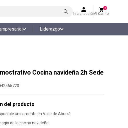
0
Iniciar sesión
Mi Carrito
empresarial
Liderazgo
emostrativo Cocina navideña 2h Sede
042565720
n del producto
sponible únicamente en Valle de Aburrá
magia de la cocina navideña!