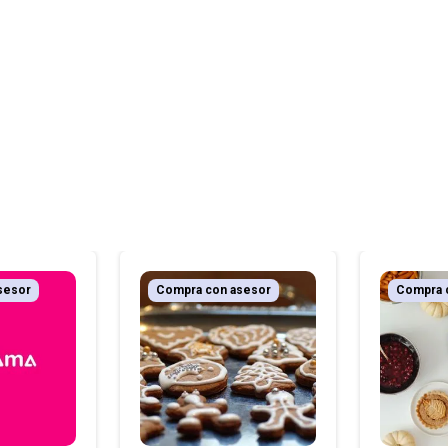
sesor
Compra con asesor
Compra 