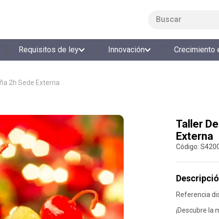
Buscar
LO MÁS BUSCADO
Requisitos de ley
Innovación
Crecimiento 
1
.
smart fit
2
.
tiquetera
eña 2h Sede Externa
3
.
cine
4
.
cocina
Taller D
5
.
bolos
Externa
6
.
tiqueteras
:
S420
7
.
talleres creativos
8
.
salon
Descripció
9
.
refrigerio
Referencia di
10
.
retiro laboral
¡Descubre la 