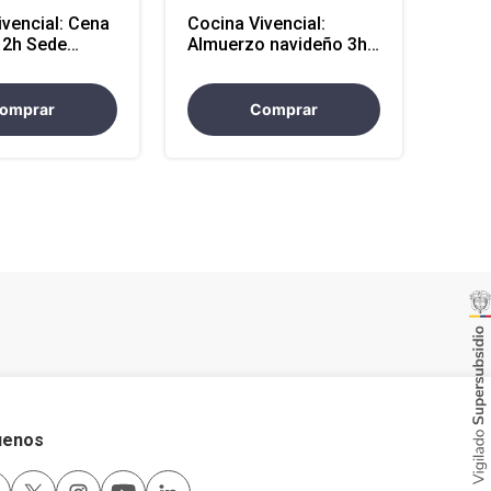
ivencial: Cena
Cocina Vivencial:
e
Almuerzo navideño 3h
Sede Externa
omprar
Comprar
uenos