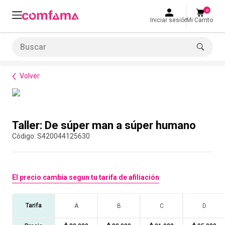
0
Iniciar sesión
Mi Carrito
Buscar
Formación de habilidades
Equipos de Alto Desempeño
Taller: De súper man a súper humano
LO MÁS BUSCADO
Volver
1
.
smart fit
2
.
tiquetera
Compra con asesor
3
.
cine
Taller: De súper man a súper humano
4
.
cocina
:
S420044125630
5
.
bolos
6
.
tiqueteras
El precio cambia segun tu tarifa de afiliación
7
.
talleres creativos
8
.
salon
Tarifa
A
B
C
D
9
.
refrigerio