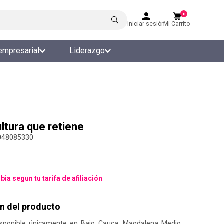
0
Iniciar sesión
Mi Carrito
empresarial
Liderazgo
ultura que retiene
048085330
bia segun tu tarifa de afiliación
n del producto
isponible únicamente en Bajo Cauca, Magdalena Medio,