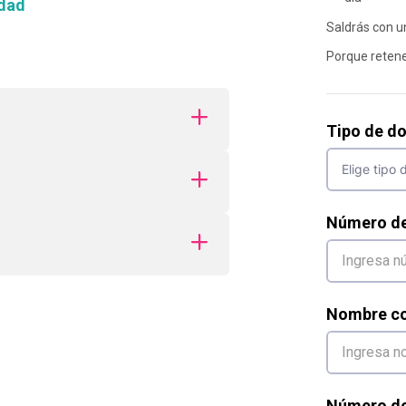
dad
Saldrás con u
Porque retener
Tipo de d
Número d
Nombre co
Número de 