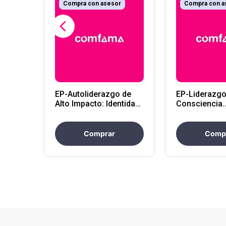
r
Compra con asesor
Compra con a
 -
EP-Autoliderazgo de
EP-Liderazgo
Alto Impacto: Identidad,
Consciencia
Inteligencia Emocional
Emocional:
y Peak Performance
Neurobiologí
Autorregulac
Comprar
Comp
Propósito