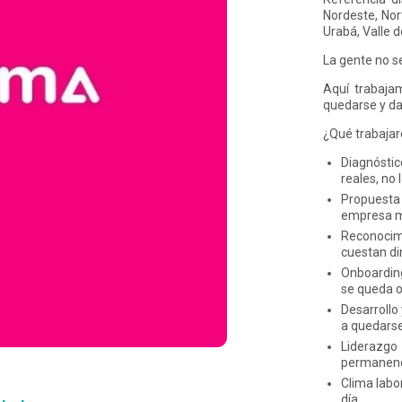
Nordeste, Nor
Urabá, Valle d
La gente no se
Aquí trabaja
quedarse y dar
¿Qué trabaja
Diagnóstic
reales, no 
Propuesta 
empresa má
Reconocim
cuestan di
Onboarding
se queda o
Desarrollo
a quedars
Liderazgo 
permanen
Clima labo
día