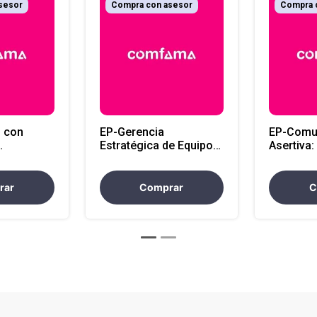
sesor
Compra con asesor
Compra 
 con
EP-Gerencia
EP-Comu
Estratégica de Equipos:
Asertiva
Talento, Trazabilidad y
para Exp
a,
Cultura de Alto
Claridad
ión y
Desempeño
Impacto
rar
Comprar
C