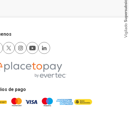
uenos
ios de pago