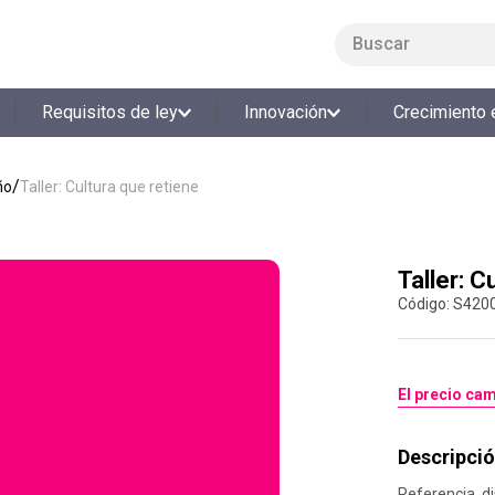
Buscar
LO MÁS BUSCADO
Requisitos de ley
Innovación
Crecimiento 
1
.
smart fit
2
.
cine
ño
Taller: Cultura que retiene
3
.
tiquetera
4
.
bolos
Taller: C
5
.
cocina
:
S420
6
.
tiqueteras
7
.
refrigerio
8
.
torneo bolos
El precio cam
9
.
talleres creativos
Descripció
10
.
retiro laboral
Referencia d