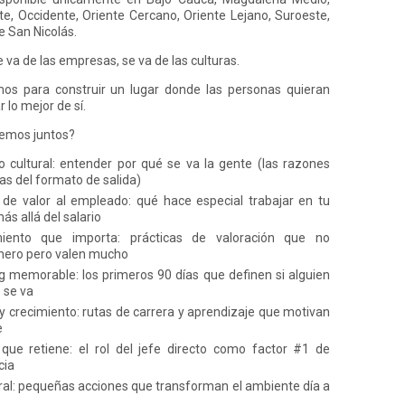
te, Occidente, Oriente Cercano, Oriente Lejano, Suroeste,
e San Nicolás.
 va de las empresas, se va de las culturas.
mos para construir un lugar donde las personas quieran
 lo mejor de sí.
remos juntos?
o cultural: entender por qué se va la gente (las razones
las del formato de salida)
de valor al empleado: qué hace especial trabajar en tu
s allá del salario
iento que importa: prácticas de valoración que no
nero pero valen mucho
 memorable: los primeros 90 días que definen si alguien
 se va
 y crecimiento: rutas de carrera y aprendizaje que motivan
e
que retiene: el rol del jefe directo como factor #1 de
cia
ral: pequeñas acciones que transforman el ambiente día a