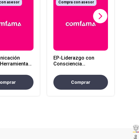
con asesor
Compra con asesor
Co
Tall
sent
resu
nicación
EP-Liderazgo con
: Herramientas
Consciencia
resarse con
Emocional:
, Respeto e
Neurobiología,
Autorregulación y
omprar
Comprar
Propósito