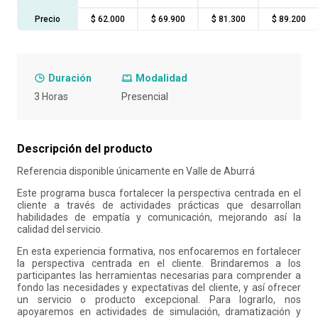
10
.
liderazgo
Precio
$ 62.000
$ 69.900
$ 81.300
$ 89.200
Duración
Modalidad
3 Horas
Presencial
Descripción del producto
Referencia disponible únicamente en Valle de Aburrá
Este programa busca fortalecer la perspectiva centrada en el
cliente a través de actividades prácticas que desarrollan
habilidades de empatía y comunicación, mejorando así la
calidad del servicio.
En esta experiencia formativa, nos enfocaremos en fortalecer
la perspectiva centrada en el cliente. Brindaremos a los
participantes las herramientas necesarias para comprender a
fondo las necesidades y expectativas del cliente, y así ofrecer
un servicio o producto excepcional. Para lograrlo, nos
apoyaremos en actividades de simulación, dramatización y