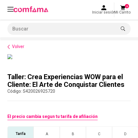
0
Iniciar sesión
Mi Carrito
Buscar
Formación de habilidades
Servicio al Cliente
Taller: Crea Experiencias WOW para el Cliente: El Arte de Conquistar Clientes
LO MÁS BUSCADO
Volver
1
.
smart fit
2
.
tiquetera
Compra con asesor
3
.
cine
Taller: Crea Experiencias WOW para el
4
.
cocina
Cliente: El Arte de Conquistar Clientes
:
S420026925720
5
.
tiqueteras
6
.
bolos
7
.
torneo bolos
El precio cambia segun tu tarifa de afiliación
8
.
talleres creativos
Tarifa
A
B
C
D
9
.
refrigerio