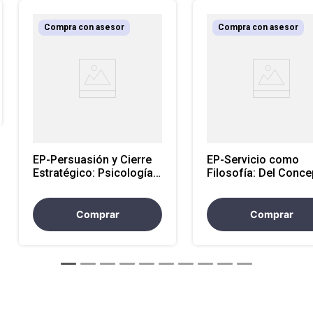
Compra con asesor
Compra con asesor
EP-Persuasión y Cierre
EP-Servicio como
Estratégico: Psicología
Filosofía: Del Conce
de la Venta, Objeciones y
al Compromiso Diar
Negociación
con el Cliente
Comprar
Comprar