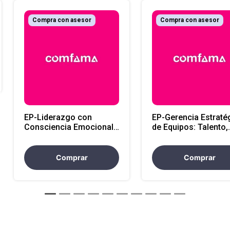
Compra con asesor
Compra con asesor
EP-Liderazgo con
EP-Gerencia Estraté
Consciencia Emocional:
de Equipos: Talento,
Neurobiología,
Trazabilidad y Cultu
Autorregulación y
Alto Desempeño
Propósito
Comprar
Comprar