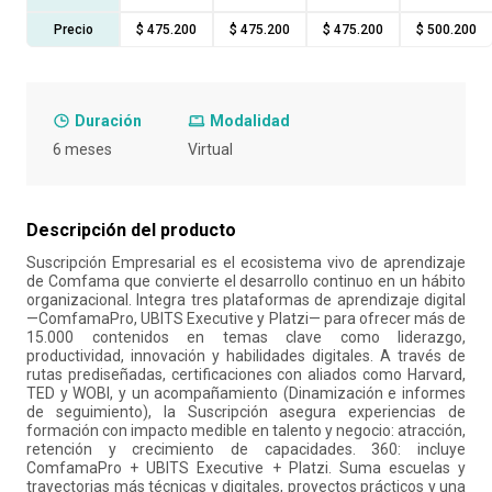
Precio
$ 475.200
$ 475.200
$ 475.200
$ 500.200
10
.
refrigerio
Duración
Modalidad
6 meses
Virtual
Descripción del producto
Suscripción Empresarial es el ecosistema vivo de aprendizaje
de Comfama que convierte el desarrollo continuo en un hábito
organizacional. Integra tres plataformas de aprendizaje digital
—ComfamaPro, UBITS Executive y Platzi— para ofrecer más de
15.000 contenidos en temas clave como liderazgo,
productividad, innovación y habilidades digitales. A través de
rutas prediseñadas, certificaciones con aliados como Harvard,
TED y WOBI, y un acompañamiento (Dinamización e informes
de seguimiento), la Suscripción asegura experiencias de
formación con impacto medible en talento y negocio: atracción,
retención y crecimiento de capacidades. 360: incluye
ComfamaPro + UBITS Executive + Platzi. Suma escuelas y
trayectorias más técnicas y digitales, proyectos prácticos y una