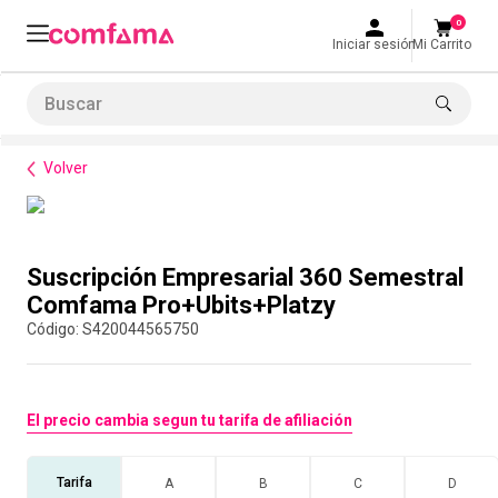
0
Iniciar sesión
Mi Carrito
Buscar
Formación de habilidades
Suscripción Empresarial 360 Semestral Comfama Pro+Ubits+Platzy
LO MÁS BUSCADO
Volver
1
.
smart fit
2
.
tiquetera
Compra con asesor
3
.
cine
Suscripción Empresarial 360 Semestral
4
.
cocina
Comfama Pro+Ubits+Platzy
:
S420044565750
5
.
bolos
6
.
tiqueteras
7
.
talleres creativos
El precio cambia segun tu tarifa de afiliación
8
.
salon
Tarifa
A
B
C
D
9
.
retiro laboral