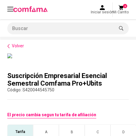
0
Iniciar sesión
Mi Carrito
Buscar
Formación de habilidades
Suscripción Empresarial Esencial Semestral Comfama Pro+Ubits
LO MÁS BUSCADO
Volver
1
.
smart fit
2
.
tiquetera
Compra con asesor
3
.
cine
Suscripción Empresarial Esencial
4
.
cocina
Semestral Comfama Pro+Ubits
:
S420044545750
5
.
bolos
6
.
tiqueteras
7
.
talleres creativos
El precio cambia segun tu tarifa de afiliación
8
.
salon
Tarifa
A
B
C
D
9
.
refrigerio