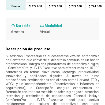
Precio
$ 279.600
$ 279.600
$ 279.600
$ 294.300
10
.
retiro laboral
Duración
Modalidad
6 meses
Virtual
Descripción del producto
Suscripción Empresarial es el ecosistema vivo de aprendizaje
de Comfama que convierte el desarrollo continuo en un hábito
organizacional. Integra dos plataformas de aprendizaje digital
—ComfamaPro, y UBITS Executive para ofrecer más de 15.000
contenidos en temas clave como liderazgo, productividad,
innovación y habilidades digitales. A través de rutas
prediseñadas, certificaciones con aliados como Harvard, TED y
WOBI, y un acompañamiento (Dinamización e informes de
seguimiento), la Suscripción asegura experiencias de
formación con impacto medible en talento y negocio: atracción,
retención y crecimiento de capacidades. Esencial: incluye
ComfamaPro + UBITS Executive. Ideal para activar
rápidamente una cultura de aprendizaje con rutas