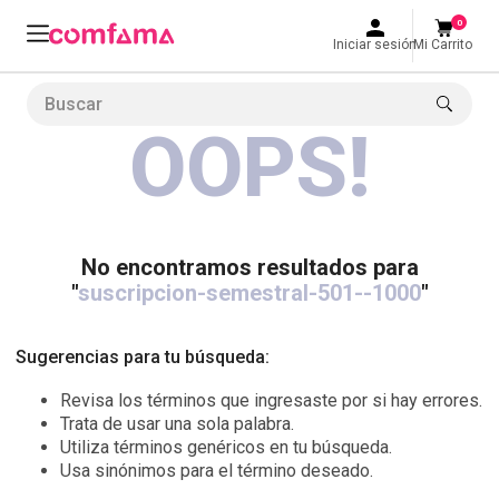
0
Iniciar sesión
Mi Carrito
Buscar
OOPS!
LO MÁS BUSCADO
1
.
smart fit
2
.
tiquetera
3
.
cine
No encontramos resultados para
"
suscripcion-semestral-501--1000
"
4
.
cocina
5
.
tiqueteras
Sugerencias para tu búsqueda:
6
.
bolos
Revisa los términos que ingresaste por si hay errores.
7
.
torneo bolos
Trata de usar una sola palabra.
Utiliza términos genéricos en tu búsqueda.
8
.
talleres creativos
Usa sinónimos para el término deseado.
9
.
refrigerio