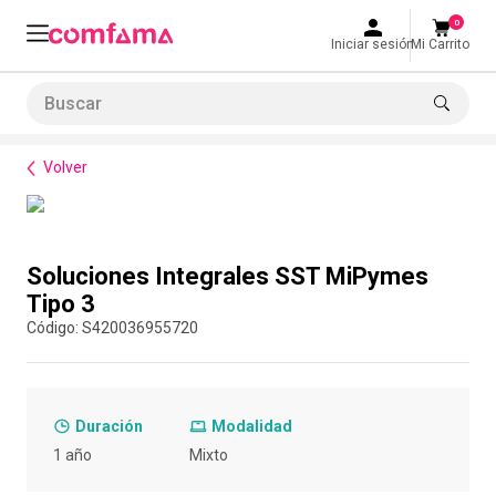
0
Iniciar sesión
Mi Carrito
Buscar
Normatividad
Seguridad y Salud en el Trabajo
Soluciones Integrales SST MiPymes Tipo 3
LO MÁS BUSCADO
Volver
1
.
smart fit
2
.
tiquetera
Compra con asesor
3
.
cine
Soluciones Integrales SST MiPymes
4
.
cocina
Tipo 3
:
S420036955720
5
.
tiqueteras
6
.
bolos
7
.
torneo bolos
Duración
Modalidad
8
.
talleres creativos
1 año
Mixto
9
.
refrigerio