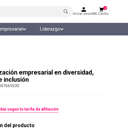
0
Iniciar sesión
Mi Carrito
empresarial
Liderazgo
ización empresarial en diversidad,
e inclusión
047665630
bia segun tu tarifa de afiliación
n del producto