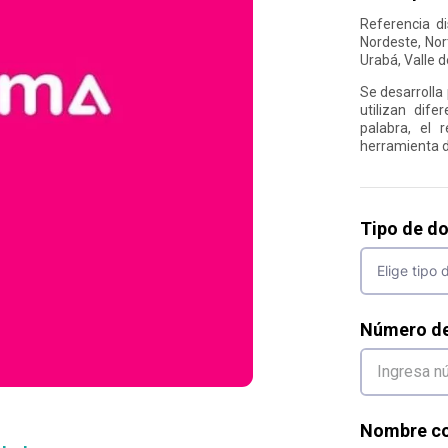
Referencia d
Nordeste, Nor
Urabá, Valle d
Se desarrolla
utilizan dif
palabra, el 
herramienta d
Tipo de d
Número d
Nombre co