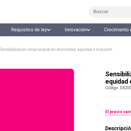
Buscar
LO MÁS BUSCADO
Requisitos de ley
Innovación
Crecimiento 
1
.
smart fit
2
.
tiquetera
Sensibilización empresarial en diversidad, equidad e inclusión
3
.
cine
4
.
cocina
Sensibil
5
.
tiqueteras
equidad 
6
.
bolos
:
S420
7
.
torneo bolos
8
.
talleres creativos
El precio cam
9
.
refrigerio
10
.
liderazgo
Descripció