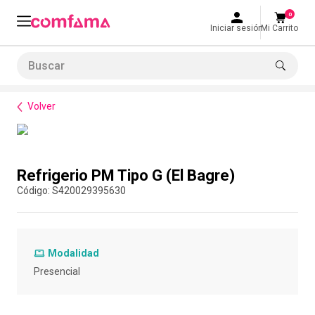
0
Iniciar sesión
Mi Carrito
Buscar
Bienestar
Alimentación
Refrigerio PM Tipo G (El Bagre)
LO MÁS BUSCADO
Volver
1
.
smart fit
2
.
tiquetera
Compra con asesor
3
.
cine
Refrigerio PM Tipo G (El Bagre)
4
.
cocina
:
S420029395630
5
.
bolos
6
.
tiqueteras
Modalidad
7
.
talleres creativos
Presencial
8
.
salon
9
.
retiro laboral