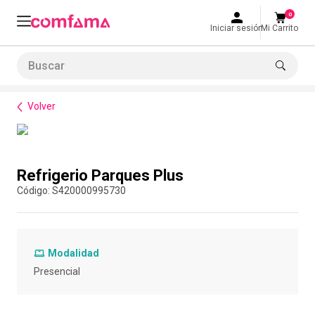
0
Iniciar sesión
Mi Carrito
Buscar
Bienestar
Alimentación
Refrigerio Parques Plus
LO MÁS BUSCADO
Volver
1
.
smart fit
2
.
tiquetera
Compra con asesor
3
.
cine
Refrigerio Parques Plus
4
.
cocina
:
S420000995730
5
.
tiqueteras
6
.
bolos
Modalidad
7
.
torneo bolos
Presencial
8
.
talleres creativos
9
.
refrigerio