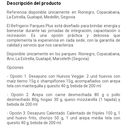
Descripción del producto
10
.
liderazgo
Referencia disponible únicamente en Rionegro, Copacabana,
La Estrella, Guatapé, Medellín, Segovia
El Refrigerio Parques Plus está diseñado para brindar energía y
bienestar durante las jornadas de integración, capacitación o
recreación. Es una opción práctica y deliciosa que
complementa la experiencia en cada sede, con la garantía de
calidad y servicio que nos caracteriza.
Disponible únicamente en los parques: Rionegro, Copacabana,
Arvi, La Estrella, Guatapé, Marceleth (Segovia).
Opciones
- Opción 1. Desayuno con Huevos Veggie: 2 und huevos con
maíz tierno 15g o champiñones 15g, acompañados con arepa
tela con mantequilla y quesito 40 g, bebida de 200 ml.
- Opción 2. Arepa con carne desmechada 80 g o pollo
desmechado 80g, hogao 30 g, queso mozzarella (1 tajada) y
bebida de 200 ml.
- Opción 3. Desayuno Calentado: Calentado de fríjoles 150 g, 1
und huevo frito, chorizo 50 g, 1 und arepa media tela con
quesito 40 g, bebida de 200 ml.