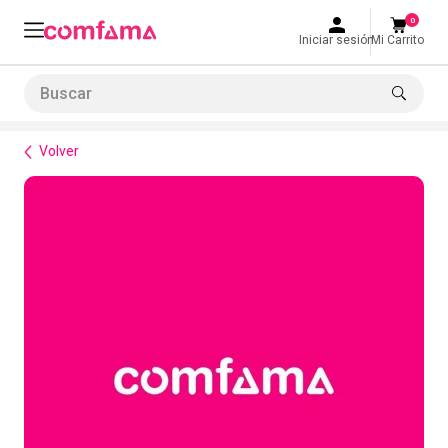
0
Iniciar sesión
Mi Carrito
Buscar
Bienestar
Alimentación
Refrigerio Medio Zungo
LO MÁS BUSCADO
Volver
1
.
smart fit
2
.
tiquetera
3
.
cine
4
.
cocina
5
.
bolos
6
.
tiqueteras
7
.
talleres creativos
8
.
salon
9
.
refrigerio