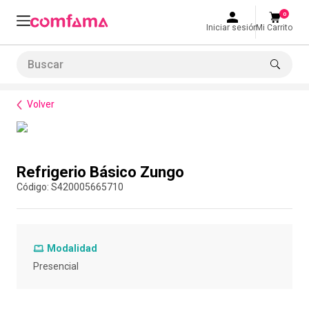
0
Iniciar sesión
Mi Carrito
Buscar
Bienestar
Alimentación
Refrigerio Básico Zungo
LO MÁS BUSCADO
Volver
1
.
smart fit
2
.
tiquetera
Compra con asesor
3
.
cine
Refrigerio Básico Zungo
4
.
cocina
:
S420005665710
5
.
tiqueteras
6
.
bolos
Modalidad
7
.
torneo bolos
Presencial
8
.
talleres creativos
9
.
refrigerio