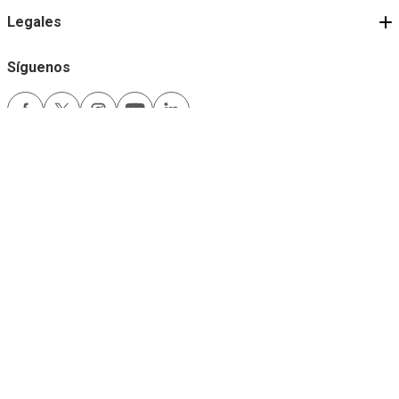
Legales
Síguenos
Medios de pago
Comfama es un sitio seguro
Este sitio funciona mejor con las últimas versiones de Microsoft Edge,