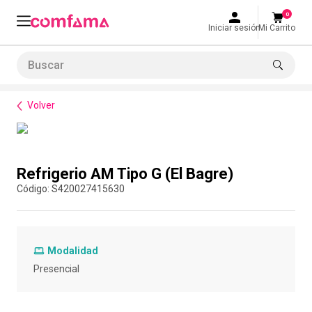
0
Iniciar sesión
Mi Carrito
Buscar
Bienestar
Alimentación
Refrigerio AM Tipo G (El Bagre)
LO MÁS BUSCADO
Volver
1
.
smart fit
2
.
tiquetera
Compra con asesor
3
.
cine
Refrigerio AM Tipo G (El Bagre)
4
.
cocina
:
S420027415630
5
.
bolos
6
.
tiqueteras
Modalidad
7
.
talleres creativos
Presencial
8
.
salon
9
.
retiro laboral