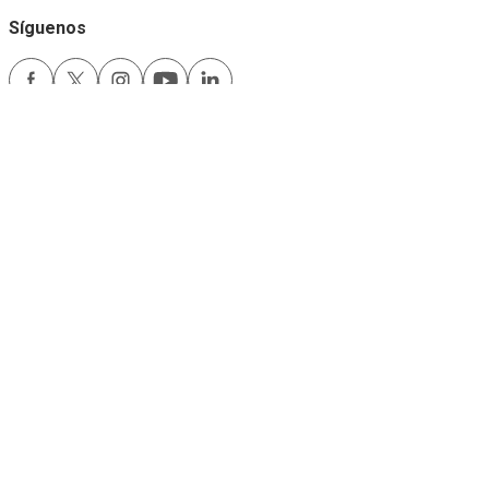
Síguenos
Medios de pago
Comfama es un sitio seguro
Este sitio funciona mejor con las últimas versiones de Microsoft Edge,
Google Chrome y Firefox.
Copyright © 2024
Comfama Todos los derechos reservados Medellín -