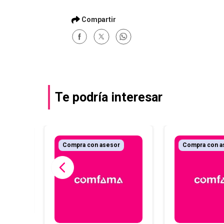
Te podría interesar
r
Compra con asesor
Compra con a
cial:
je y