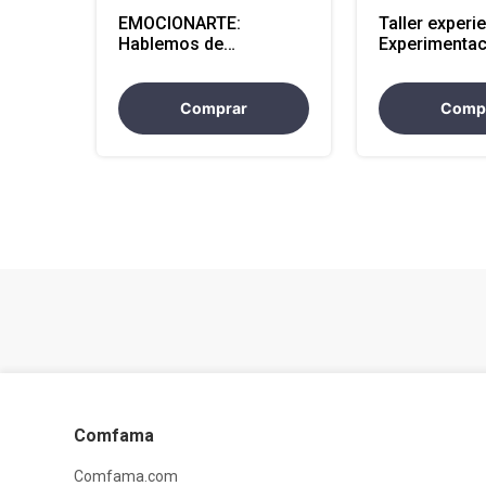
EMOCIONARTE:
Taller experie
Hablemos de
Experimentac
emociones, arte y
sonora moda
educación - Presencial
virtual
Comprar
Comp
Comfama
Comfama.com