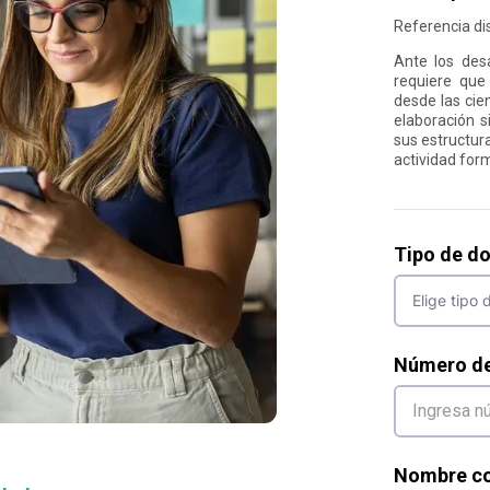
Referencia dis
Ante los des
requiere que
desde las cie
elaboración s
sus estructura
actividad for
Tipo de d
Número d
Nombre co