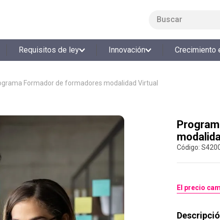
Buscar
LO MÁS BUSCADO
Requisitos de ley
Innovación
Crecimiento 
1
.
smart fit
2
.
tiquetera
ograma Formador de formadores modalidad Virtual
3
.
cine
4
.
cocina
Program
5
.
bolos
modalida
6
.
tiqueteras
:
S420
7
.
talleres creativos
8
.
salon
El precio cam
9
.
refrigerio
10
.
retiro laboral
Descripció