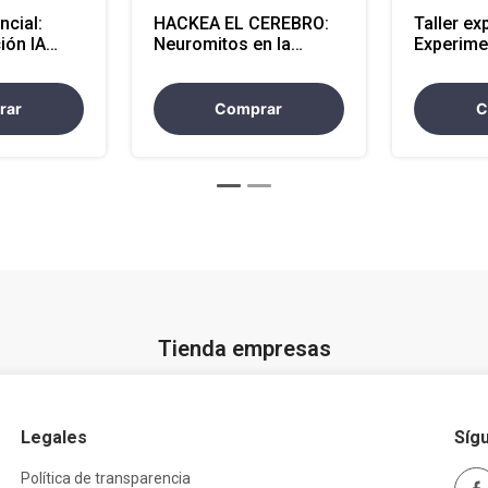
ncial:
HACKEA EL CEREBRO:
Taller ex
ión IA
Neuromitos en la
Experime
lidad
educación - Presencial
sonora m
presenci
rar
Comprar
C
Tienda empresas
Legales
Síg
Política de transparencia