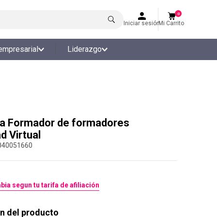
0
Iniciar sesión
Mi Carrito
empresarial
Liderazgo
a Formador de formadores
d Virtual
040051660
bia segun tu tarifa de afiliación
n del producto