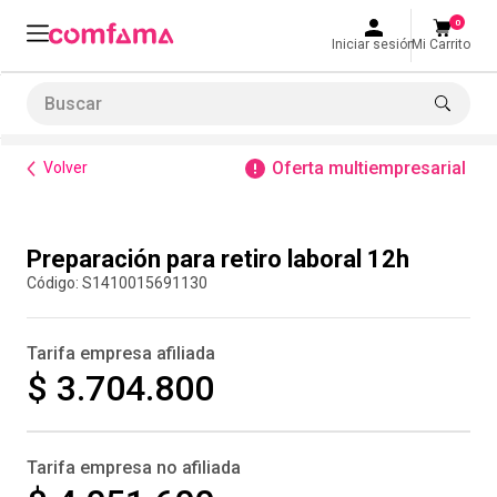
0
Iniciar sesión
Mi Carrito
Buscar
Formación de habilidades
Preparación para retiro laboral 12h
LO MÁS BUSCADO
Oferta multiempresarial
Volver
1
.
smart fit
2
.
tiquetera
Compra inmediata
Preparación para retiro laboral 12h
3
.
cine
:
S1410015691130
4
.
cocina
5
.
tiqueteras
Tarifa empresa afiliada
6
.
bolos
$ 3.704.800
7
.
torneo bolos
8
.
talleres creativos
Tarifa empresa no afiliada
9
.
refrigerio