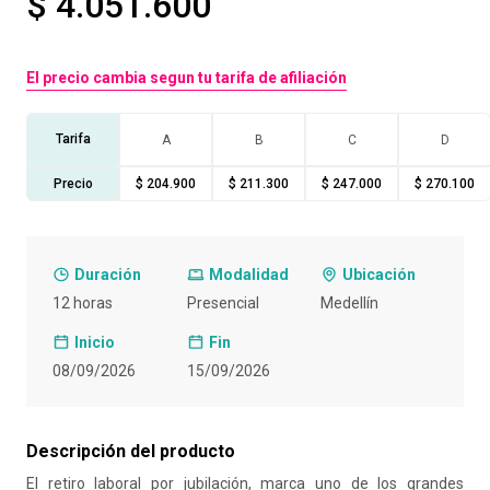
$ 4.051.600
10
.
liderazgo
El precio cambia segun tu tarifa de afiliación
Tarifa
A
B
C
D
Precio
$ 204.900
$ 211.300
$ 247.000
$ 270.100
Duración
Modalidad
Ubicación
12 horas
Presencial
Medellín
Inicio
Fin
08/09/2026
15/09/2026
Descripción del producto
El retiro laboral por jubilación, marca uno de los grandes