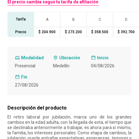
El precio cambia segun tu tarifa de afiliación
Tarifa
A
B
C
D
Precio
$ 204.900
$ 273.200
$ 358.500
$ 392.700
Modalidad
Ubicación
Inicio
Presencial
Medellín
04/08/2026
Fin
27/08/2026
Descripción del producto
El retiro laboral por jubilación, marca uno de los grandes
cambios en la edad adulta, con la llegada de esta, el tiempo que
se destinaba anteriormente a trabajar, es ahora para sí mismo,
la familia, los intereses personales. Como etapa de cambios, la
jubilación, puede entrañar expectativas, esperanzas, temores y