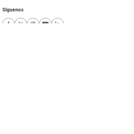
Síguenos
Medios de pago
Comfama es un sitio seguro
Este sitio funciona mejor con las últimas versiones de Microsoft Edge,
Google Chrome y Firefox.
Copyright © 2024
Comfama Todos los derechos reservados Medellín -