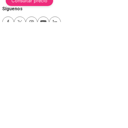
Consultar precio
Síguenos
Medios de pago
Comfama es un sitio seguro
Este sitio funciona mejor con las últimas versiones de Microsoft Edge,
Google Chrome y Firefox.
Copyright © 2024
Comfama Todos los derechos reservados Medellín -