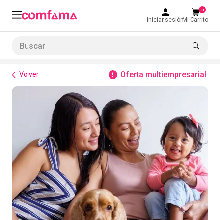
0
Iniciar sesión
Mi Carrito
Buscar
Bienestar
Plan Exequial Mascotas Semestral
LO MÁS BUSCADO
Oferta multiempresarial
Volver
1
.
smart fit
2
.
tiquetera
3
.
cine
4
.
cocina
5
.
bolos
6
.
tiqueteras
7
.
talleres creativos
8
.
salon
9
.
refrigerio