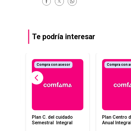
Te podría interesar
r
Compra con asesor
Compra con a
scotas
Plan C. del cuidado
Plan Centro d
Semestral Integral
Anual Integra