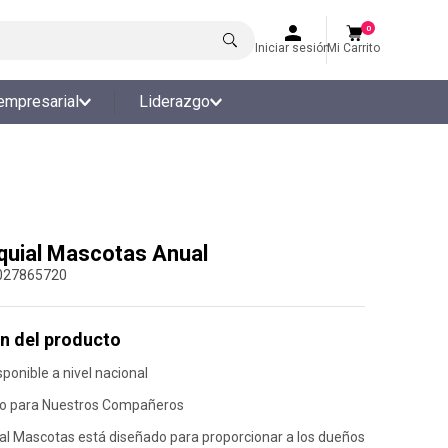
0
Iniciar sesión
Mi Carrito
empresarial
Liderazgo
quial Mascotas Anual
027865720
n del producto
ponible a nivel nacional
no para Nuestros Compañeros
ial Mascotas está diseñado para proporcionar a los dueños