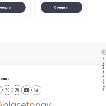
omprar
Comprar
uenos