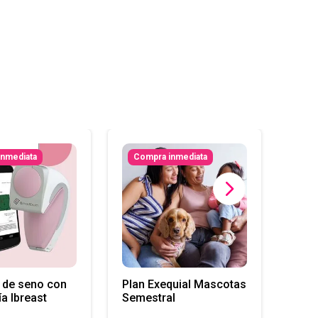
inmediata
Compra inmediata
Co
Tripl
Mer
 de seno con
Plan Exequial Mascotas
a Ibreast
Semestral