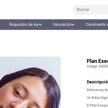
Buscar
LO MÁS BUSCADO
Requisitos de ley
Innovación
Crecimiento 
1
.
smart fit
2
.
tiquetera
3
.
cine
4
.
cocina
Plan Exe
5
.
bolos
:
S420
6
.
tiqueteras
7
.
talleres creativos
Descripció
8
.
salon
Referencia dis
9
.
refrigerio
Un Adiós Dig
10
.
retiro laboral
El Plan Exequ