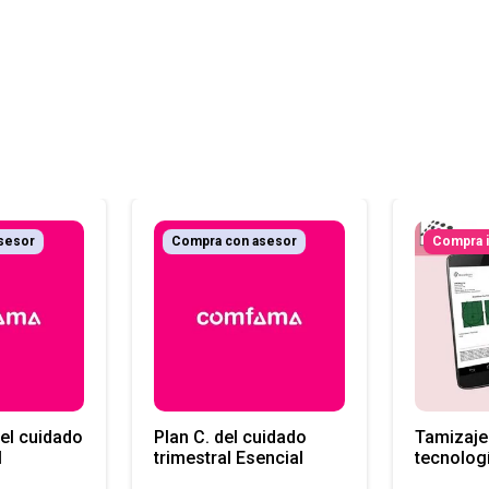
sesor
Compra con asesor
Compra 
el cuidado
Plan C. del cuidado
Tamizaje
l
trimestral Esencial
tecnologí